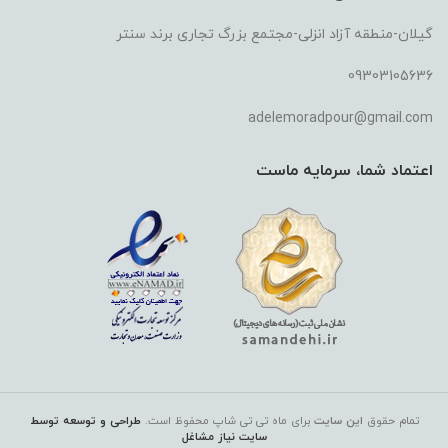
گیلان-منطقه آزاد انزلی-مجتمع بزرگ تجاری برند سنتر
09303105636
adelemoradpour@gmail.com
اعتماد شما، سرمایه ماست
تمام حقوق
این سایت
برای ماه تی تی شاپ
محفوظ است.
طراحی و توسعه توسط
سایت نیاز مشاغل