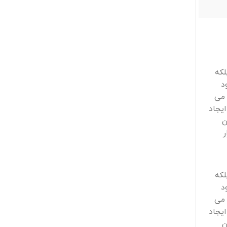
چشالو 2
معماری
لکه
د
 می
ایجاد
ن
ر
لکه
د
 می
ایجاد
ن