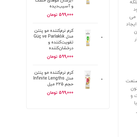
آبرسان موهای خشک
لکه
و آسیب‌دیده
د
599,000
تومان
 می
ایجاد
کرم نرم‌کننده مو پنتن
ن
مدل Güç ve Parlaklık
ر
تقویت‌کننده و
درخشان‌کننده
599,000
تومان
کرم نرم‌کننده مو پنتن
مدل Infinite Lengths
صنعت
حجم 225 میل
ون
599,000
تومان
 و
ا