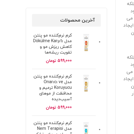
لکه
د
 می
آخرین محصولات
ایجاد
ن
کرم نرم‌کننده مو پنتن
مدل Dökülme Karşıtı
کاهش ریزش مو و
تقویت ریشه‌ها
لکه
599,000
تومان
د
 می
کرم نرم‌کننده مو پنتن
ایجاد
مدل Onarıcı ve
ن
Koruyucu ترمیم و
ر
محافظت از موهای
آسیب‌دیده
599,000
تومان
کرم نرم‌کننده مو پنتن
مدل Nem Terapisi