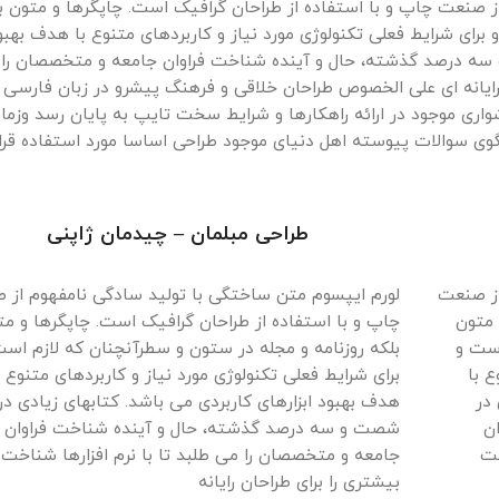
ز صنعت چاپ و با استفاده از طراحان گرافیک است. چاپگرها و متون ب
برای شرایط فعلی تکنولوژی مورد نیاز و کاربردهای متنوع با هدف بهبو
و سه درصد گذشته، حال و آینده شناخت فراوان جامعه و متخصصان را
ن رایانه ای علی الخصوص طراحان خلاقی و فرهنگ پیشرو در زبان فارسی 
اری موجود در ارائه راهکارها و شرایط سخت تایپ به پایان رسد وزما
وی سوالات پیوسته اهل دنیای موجود طراحی اساسا مورد استفاده قرا
طراحی مبلمان – چیدمان ژاپنی
از صنعت
لورم ایپسوم متن ساختگی با تولید سادگی نامفهوم از 
 متون
چاپ و با استفاده از طراحان گرافیک است. چاپگرها و مت
است و
بلکه روزنامه و مجله در ستون و سطرآنچنان که لازم است
ع با
برای شرایط فعلی تکنولوژی مورد نیاز و کاربردهای متنوع ب
 در
هدف بهبود ابزارهای کاربردی می باشد. کتابهای زیادی در
ن
شصت و سه درصد گذشته، حال و آینده شناخت فراوان
خت
جامعه و متخصصان را می طلبد تا با نرم افزارها شناخت
بیشتری را برای طراحان رایانه