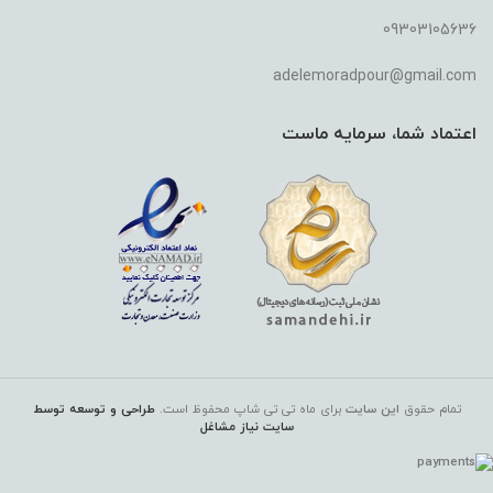
09303105636
adelemoradpour@gmail.com
اعتماد شما، سرمایه ماست
تمام حقوق
این سایت
برای ماه تی تی شاپ
محفوظ است.
طراحی و توسعه توسط
سایت نیاز مشاغل
پاک