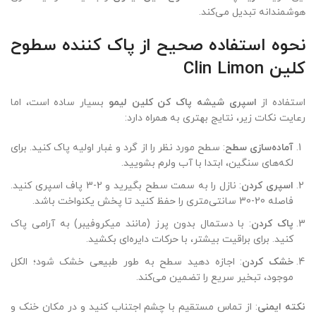
هوشمندانه تبدیل می‌کند.
نحوه استفاده صحیح از پاک کننده سطوح
کلین Clin Limon
استفاده از
اسپری شیشه پاک کن کلین لیمو
بسیار ساده است، اما
رعایت نکات زیر، نتایج بهتری به همراه دارد:
آماده‌سازی سطح
: سطح مورد نظر را از گرد و غبار اولیه پاک کنید. برای
لکه‌های سنگین، ابتدا با آب ولرم بشویید.
اسپری کردن
: نازل را به سمت سطح بگیرید و 2-3 پاف اسپری کنید.
فاصله 20-30 سانتی‌متری را حفظ کنید تا پخش یکنواخت باشد.
پاک کردن
: با دستمال بدون پرز (مانند میکروفیبر) به آرامی پاک
کنید. برای براقیت بیشتر، با حرکات دایره‌ای بکشید.
خشک کردن
: اجازه دهید سطح به طور طبیعی خشک شود؛ الکل
موجود، تبخیر سریع را تضمین می‌کند.
نکته ایمنی
: از تماس مستقیم با چشم اجتناب کنید و در مکان خنک و