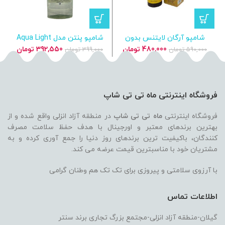
شامپو آرگان لایتنس بدون
شامپو پنتن مدل Aqua Light
سولفات 1000 میل
مخصوص موهای چرب
قیمت
قیمت
قیمت
قیمت
480,000
تومان
392,550
تومان
590,000
تومان
399,000
تومان
اصلی
فعلی
اصلی
فعلی
590,000 تومان
480,000 تومان
399,000 تومان
بود.
است.
بود.
است.
فروشگاه اینترنتی ماه تی تی شاپ
فروشگاه اینترنتی
ماه تی تی شاپ
در منطقه آزاد انزلی واقع شده و از
بهترین برندهای معتبر و اورجینال با هدف حفظ سلامت مصرف
کنندگان، باکیفیت ترین برندهای روز دنیا را جمع آوری کرده و به
مشتریان خود با مناسبترین قیمت عرضه می کند.
با آرزوی سلامتی و پیروزی برای تک تک هم وطنان گرامی
اطلاعات تماس
گیلان-منطقه آزاد انزلی-مجتمع بزرگ تجاری برند سنتر