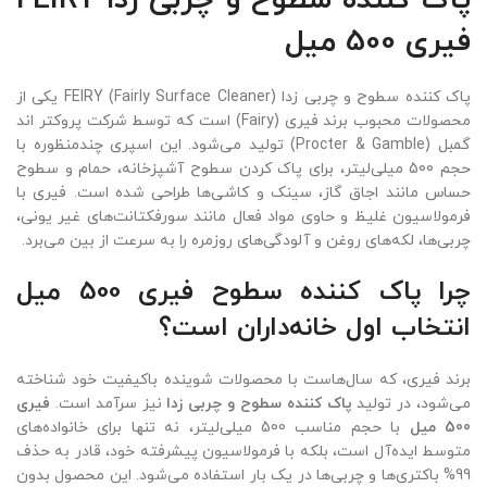
پاک کننده سطوح و چربی زدا FEIRY
فیری 500 میل
پاک کننده سطوح و چربی زدا FEIRY (Fairly Surface Cleaner) یکی از
محصولات محبوب برند فیری (Fairy) است که توسط شرکت پروکتر اند
گمبل (Procter & Gamble) تولید می‌شود. این اسپری چندمنظوره با
حجم 500 میلی‌لیتر، برای پاک کردن سطوح آشپزخانه، حمام و سطوح
حساس مانند اجاق گاز، سینک و کاشی‌ها طراحی شده است. فیری با
فرمولاسیون غلیظ و حاوی مواد فعال مانند سورفکتانت‌های غیر یونی،
چربی‌ها، لکه‌های روغن و آلودگی‌های روزمره را به سرعت از بین می‌برد.
چرا پاک کننده سطوح فیری 500 میل
انتخاب اول خانه‌داران است؟
برند فیری، که سال‌هاست با محصولات شوینده باکیفیت خود شناخته
می‌شود، در تولید
پاک کننده سطوح و چربی زدا
نیز سرآمد است.
فیری
500 میل
با حجم مناسب 500 میلی‌لیتر، نه تنها برای خانواده‌های
متوسط ایده‌آل است، بلکه با فرمولاسیون پیشرفته خود، قادر به حذف
99% باکتری‌ها و چربی‌ها در یک بار استفاده می‌شود. این محصول بدون