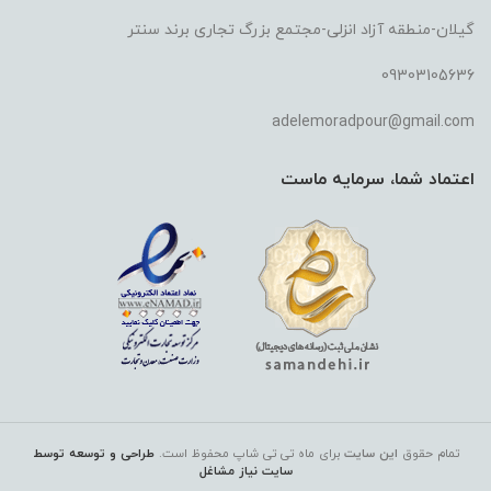
گیلان-منطقه آزاد انزلی-مجتمع بزرگ تجاری برند سنتر
09303105636
adelemoradpour@gmail.com
اعتماد شما، سرمایه ماست
تمام حقوق
این سایت
برای ماه تی تی شاپ
محفوظ است.
طراحی و توسعه توسط
سایت نیاز مشاغل