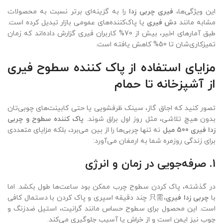
این ویژگی‌ها،
فیری چربی زدا
را به گزینه‌ای برتر نسبت به محصولات
مشابه مانند
دش فیری
یا پاک‌کننده‌های عمومی بازار تبدیل کرده است.
طبق آمارهای اخیر، بیش از 70% کاربران فیری گزارش داده‌اند که زمان
تمیزکاری‌شان تا 50% کاهش یافته است.
مزایای استفاده از پاک کننده سطوح فیری
از آشپزخانه تا حمام
تصور کنید که اجاق گاز، سینک ظرفشویی یا حتی کابینت‌های چوبی‌تان
بدون هیچ تلاشی، مثل روز اول براق شوند.
پاک کننده سطوح و چربی
زدا فیری 500 میل
نه تنها چربی‌ها را از بین می‌برد، بلکه مزایای متعددی
برای زندگی روزمره شما به ارمغان می‌آورد:
1. صرفه‌جویی در زمان و انرژی
در گذشته، پاک کردن سطوح چرب ممکن بود ساعت‌ها طول بکشد. اما
با
چربی زدا فیری
،只需 چند دقیقه اسپری و پاک کردن با دستمال کافی
است. این محصول برای سطوح حساس مانند گرانیت، استیل ضدزنگ و
چوب نیز ایمن است و از خراش یا آسیب جلوگیری می‌کند.