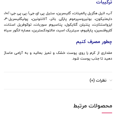
ترکیبات
آب، اتیل هگزیل پالمینات، گلیسرین، ستیل پی ای جی/ پی پی جی-/۱۰،
دایمتیکون، بوتیروسپرموم پارکی باتر، آلانتونین، پولیگلیسریل-۴،
ایزواستئارت، پنتیلن گلایکول، پتاسیوم سوربات، توکوفریل استات،
کلروفنسین، پارفیوم، سیتریک اسید، مالتودکسترین، عصاره انگور سیاه
چطور مصرف کنیم
مقداری از کرم را روی پوست خشک و تمیز بمالید و به آرامی ماساژ
دهید تا جذب پوست شود.
نظرات (0)
محصولات مرتبط