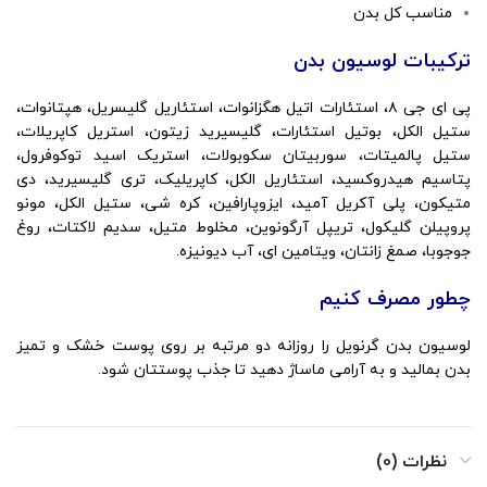
مناسب کل بدن
ترکیبات لوسیون بدن
پی ای جی ۸، استئارات اتیل هگزانوات، استئاریل گلیسریل، هپتانوات،
ستیل الکل، بوتیل استئارات، گلیسیرید زیتون، استریل کاپریلات،
ستیل پالمیتات، سوربیتان سکوبولات، استریک اسید توکوفرول،
پتاسیم هیدروکسید، استئاریل الکل، کاپریلیک، تری گلیسیرید، دی
متیکون، پلی آکریل آمید، ایزوپارافین، کره شی، ستیل الکل، مونو
پروپیلن گلیکول، تریپل آرگونوین، مخلوط متیل، سدیم لاکتات، روغ
جوجوبا، صمغ زانتان، ویتامین ای، آب دیونیزه.
چطور مصرف کنیم
لوسیون بدن گرنویل را روزانه دو مرتبه بر روی پوست خشک و تمیز
بدن بمالید و به آرامی ماساژ دهید تا جذب پوستتان شود.
نظرات (0)