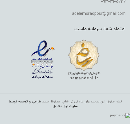
09303105636
adelemoradpour@gmail.com
اعتماد شما، سرمایه ماست
تمام حقوق
این سایت
برای ماه تی تی شاپ
محفوظ است.
طراحی و توسعه توسط
سایت نیاز مشاغل
کرم