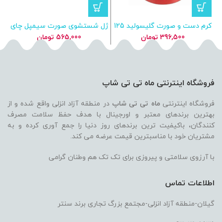
کرم دست و صورت گلیسولید 125
ژل شستشوی صورت سیمپل چای
میل برای پوست خشک
سبز ضد چروک 150 میل Simple
رو
396,500
تومان
565,000
تومان
Green Tea
فروشگاه اینترنتی ماه تی تی شاپ
فروشگاه اینترنتی
ماه تی تی شاپ
در منطقه آزاد انزلی واقع شده و از
بهترین برندهای معتبر و اورجینال با هدف حفظ سلامت مصرف
کنندگان، باکیفیت ترین برندهای روز دنیا را جمع آوری کرده و به
مشتریان خود با مناسبترین قیمت عرضه می کند.
با آرزوی سلامتی و پیروزی برای تک تک هم وطنان گرامی
اطلاعات تماس
گیلان-منطقه آزاد انزلی-مجتمع بزرگ تجاری برند سنتر