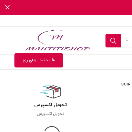
% تخفیف های روز
تحویل اکسپرس
تحویل اکسپرس