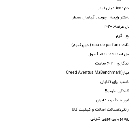
100 میلی لیتر
ختار رایحه : چوب , گیاهان معطر
 عرضه: 2020
ع : گرم
eau de parf (ادوپرفیوم)
ل استفاده: تمام فصول
گاری : ۳-۶ ساعت
Benchmark):Creed Aventu
اسب برای:آقایان
اکندگی: خوب!!
ور مبدأ برند : ایران
رانتی:ضمانت اصالت و کیفیت کالا
وه بویایی:چوبی شرقی