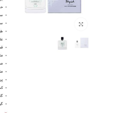
حجم : 
سا
سال
بزرگنمایی تصویر
طب
غلظت: um
فص
ماند
معیار(s M
من
پر
کش
گا
گر