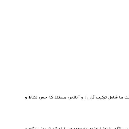
این نت ها شامل ترکیب گل رز و آناناس هستند که حس نشاط و
ب انگور با نعناع هندی به وجود می آیند که شیرینی انگور و