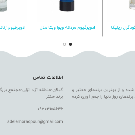
ودگرل رپلیکا
ادوپرفیوم مردانه ویوا ویتا مدل
ادوپرفیوم زن
یشتر
اطلاعات بیشتر
اطلاع
SPEED 100ML
ترمه ML
اطلاعات تماس
 شده و از بهترین برندهای معتبر و
گیلان-منطقه آزاد انزلی-مجتمع بزر
ندهای روز دنیا را جمع آوری کرده
برند سنتر
09303105636
adelemoradpour@gmail.com