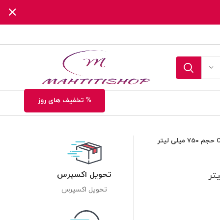
% تخفیف های روز
تحویل اکسپرس
تحویل اکسپرس