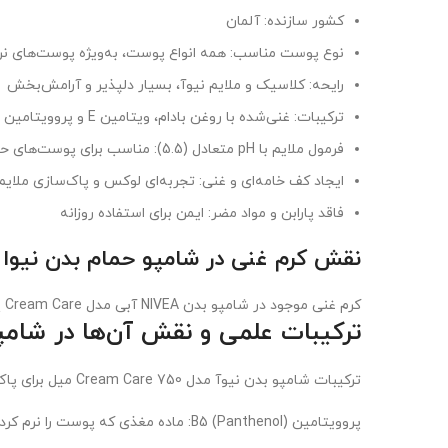
کشور سازنده: آلمان
نوع پوست مناسب: همه انواع پوست، به‌ویژه پوست‌های ن
رایحه: کلاسیک و ملایم نیوآ، بسیار دلپذیر و آرامش‌بخش
ترکیبات: غنی‌شده با روغن بادام، ویتامین E و پروویتامین B5 برای تغذیه و نرمی پوست
فرمول ملایم با pH متعادل (5.5): مناسب برای پوست‌های حساس و خشک.
ایجاد کف خامه‌ای و غنی: تجربه‌ای لوکس و پاک‌سازی ملایم.
فاقد پارابن و مواد مضر: ایمن برای استفاده روزانه
نقش کرم غنی در شامپو حمام بدن نیوا اصل مدل Care
کرم غنی موجود در شامپو بدن NIVEA آبی مدل Cream Care پوست را عمیقاً تغذیه کرده، از خشکی و زبری جلوگیری می‌کند و حس ابریشمی و یکدستی به پوست می‌بخشد.
ترکیبات علمی و نقش آن‌ها در شامپو بدن نیوآ مدل re
ترکیبات شامپو بدن نیوآ مدل Cream Care 750 میل برای پاک‌سازی ملایم و رطوبت‌رسانی طراحی شده‌اند. برخی از ترکیبات کلیدی و فواید علمی آن‌ها عبارتند از:
پروویتامین B5 (Panthenol): ماده مغذی که پوست را نرم کرده و التهاب را کاهش می‌دهد.