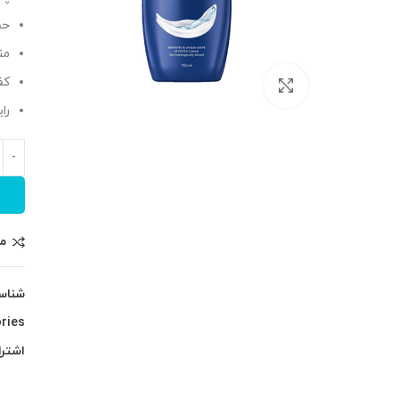
حف
من
کف
بزرگنمایی تصویر
را
م
شناس
ries:
اشترا