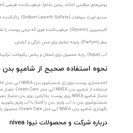
روغن‌های مراقبتی (مانند روغن بادام): مرطوب‌کننده طبیعی ک
سدیم لورث سولفات (Sodium Laureth Sulfate): پاک‌کننده ملایم که کف غنی ایجاد می‌کند بدون ایجاد خشکی.
گلیسیرین (Glycerin): مرطوب‌کننده قوی که نرمی پوست را تقویت می‌کند.
عطر (Parfum): رایحه ملایم برای حس تازگی و آرامش.
آب (Aqua): پایه محصول برای انحلال و پخش یکنواخت ترکیبات
نحوه استفاده صحیح از شامپو بدن نیوآ با
آماده‌سازی پوست برای ژل شستشوی بدن NIVEA آبی مدل Cream Care: پوست را با آب ولرم خیس کنید.
استفاده از شامپو بدن NIVEA آبی مدل Cream Care: مقدار مناسبی (5-10 میل) از شامپو را روی لیف یا دست ریخته و کف ایجاد کنید.
ماساژ شامپو NIVEA روی پوست: به‌آرامی روی بدن ماساژ دهید تا کف خامه‌ای ایجاد شود.
شست‌وشوی بدن با آب ولرم: بدن را کاملاً با آب ولرم بشویید 
نگهداری شامپو بدن NIVEA آبی مدل Cream Care: محصول را در جای خشک و خنک و دور از نور مستقیم خورشید نگهداری کنید.
درباره شرکت و محصولات نیوا nivea