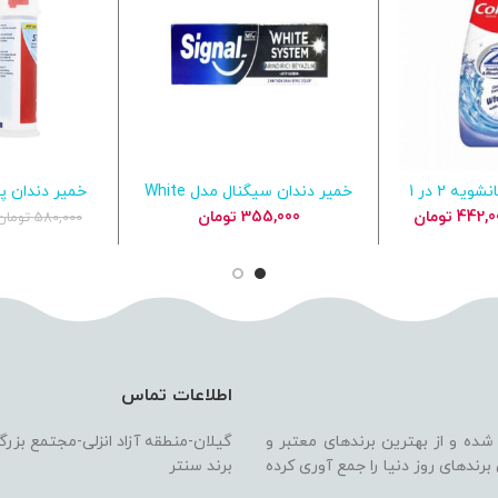
خمیر دندان و دهانشویه 2 در 1
خمیر دندان سیگنال مدل White
خمیر دندان پ
بد خرید
افزودن به سبد خرید
افزودن ب
Wh
System سفیدکننده روزانه
جرم‌ گیر پمپی 
مت
قیمت
442,0
تومان
355,000
تومان
580,000
تومان
لی
فعلی
548,000 تومان
442,000 تومان
.
است.
اطلاعات تماس
 شده و از بهترین برندهای معتبر و
گیلان-منطقه آزاد انزلی-مجتمع بزر
ندهای روز دنیا را جمع آوری کرده
برند سنتر