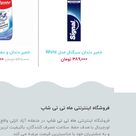
خمیر دندان سیگنال مدل White
افزودن به سبد خرید
افزودن به س
Now سفیدکننده فوری و جرم‌گیر
کلگیت اصل مدل itening
قی
389,000
تومان
00
548,000
تومان
ملایم
اص
بود
فروشگاه اینترنتی ماه تی تی شاپ
فروشگاه اینترنتی
ماه تی تی شاپ
در منطقه آزاد انزلی واقع
اورجینال با هدف حفظ سلامت مصرف کنندگان، باکیفیت ترین بر
و به مشتریان خود با مناسبترین قیمت عرضه می کند.