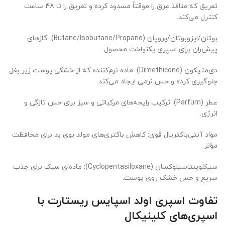
تعریق که منافذ عرق را موقتاً مسدود کرده و تعریق را تا 48 ساعت
کنترل می‌کند.
بوتان/ایزوبوتان/پروپان (Butane/Isobutane/Propane): گازهای
پیش‌ران برای اسپری یکنواخت محصول.
دی‌متیکون (Dimethicone): ماده نرم‌کننده که از خشکی پوست زیر بغل
جلوگیری کرده و حس نرمی ایجاد می‌کند.
عطر (Parfum): ترکیب رایحه‌های مرکباتی و سبز برای حس تازگی و
انرژی.
مواد آنتی‌باکتریال قوی: کاهش باکتری‌های مولد بوی بد برای محافظت
مؤثر.
سیکلوپنتاسیلوکسان (Cyclopentasiloxane): ماده‌ای سبک برای جذب
سریع و حس خشک روی پوست.
تفاوت اسپری اولد اسپایس ریستارت با
اسپری‌های کلینیکال