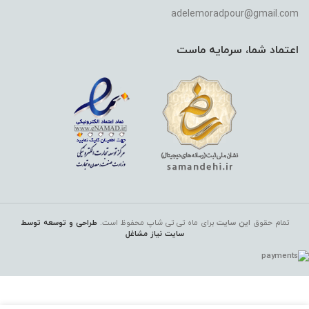
adelemoradpour@gmail.com
اعتماد شما، سرمایه ماست
تمام حقوق
این سایت
برای ماه تی تی شاپ
محفوظ است.
طراحی و توسعه توسط
سایت نیاز مشاغل
خمیردندان
مارویس
شیرین