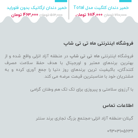
خمیر دندان کلگیت مدل Total
خمیر دندان ارگانیک بدون فلوراید
Whitening سفیدکننده روزانه
ایوب صبری با عصاره کاکائو و
قیمت
قیمت
قیمت
قیمت
684,000
تومان
463,000
تومان
710,000
تومان
512,000
تومان
قهوه
اصلی
فعلی
اصلی
فعلی
710,000 تومان
684,000 تومان
512,000 تومان
بود.
است.
بود.
است.
فروشگاه اینترنتی ماه تی تی شاپ
فروشگاه اینترنتی
ماه تی تی شاپ
در منطقه آزاد انزلی واقع شده و از
بهترین برندهای معتبر و اورجینال با هدف حفظ سلامت مصرف
کنندگان، باکیفیت ترین برندهای روز دنیا را جمع آوری کرده و به
مشتریان خود با مناسبترین قیمت عرضه می کند.
با آرزوی سلامتی و پیروزی برای تک تک هم وطنان گرامی
اطلاعات تماس
گیلان-منطقه آزاد انزلی-مجتمع بزرگ تجاری برند سنتر
09303105636