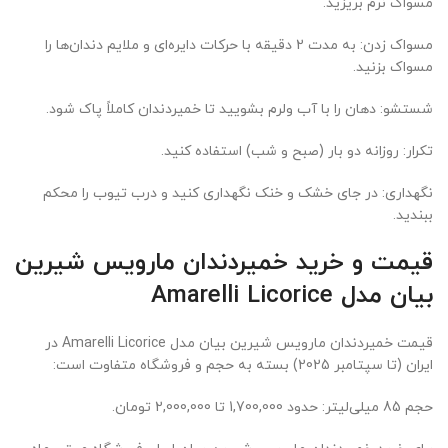
مسواک نرم بریزید.
مسواک زدن: به مدت 2 دقیقه با حرکات دایره‌ای و ملایم دندان‌ها را
مسواک بزنید.
شستشو: دهان را با آب ولرم بشویید تا خمیردندان کاملاً پاک شود.
تکرار: روزانه دو بار (صبح و شب) استفاده کنید.
نگهداری: در جای خشک و خنک نگهداری کنید و درب تیوب را محکم
ببندید.
قیمت و خرید خمیردندان مارویس شیرین
بیان مدل Amarelli Licorice
قیمت خمیردندان مارویس شیرین بیان مدل Amarelli Licorice در
ایران (تا سپتامبر 2025) بسته به حجم و فروشگاه متفاوت است:
حجم 85 میلی‌لیتر: حدود 1,700,000 تا 2,000,000 تومان.