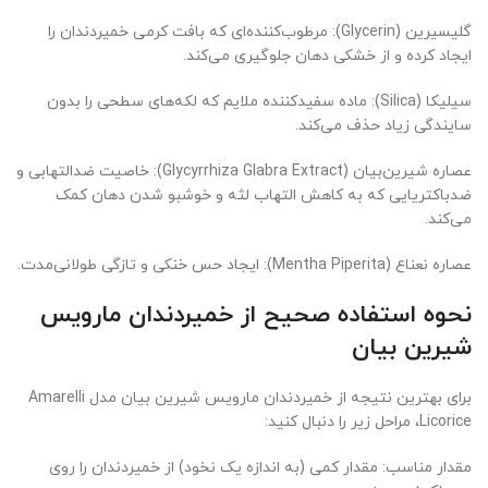
گلیسیرین (Glycerin): مرطوب‌کننده‌ای که بافت کرمی خمیردندان را
ایجاد کرده و از خشکی دهان جلوگیری می‌کند.
سیلیکا (Silica): ماده سفیدکننده ملایم که لکه‌های سطحی را بدون
سایندگی زیاد حذف می‌کند.
عصاره شیرین‌بیان (Glycyrrhiza Glabra Extract): خاصیت ضدالتهابی و
ضدباکتریایی که به کاهش التهاب لثه و خوشبو شدن دهان کمک
می‌کند.
عصاره نعناع (Mentha Piperita): ایجاد حس خنکی و تازگی طولانی‌مدت.
نحوه استفاده صحیح از خمیردندان مارویس
شیرین بیان
برای بهترین نتیجه از خمیردندان مارویس شیرین بیان مدل Amarelli
Licorice، مراحل زیر را دنبال کنید:
مقدار مناسب: مقدار کمی (به اندازه یک نخود) از خمیردندان را روی