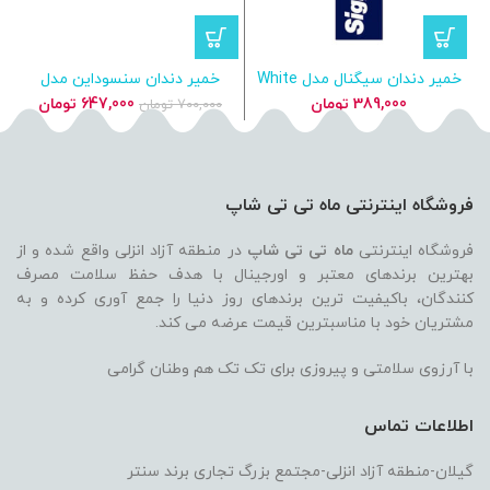
خمیر دندان سیگنال مدل White
خمیر دندان سنسوداین مدل
Now سفیدکننده فوری و جرم‌گیر
Pronamel Gentle Whitening
قیمت
قیمت
389,000
تومان
647,000
تومان
700,000
تومان
ملایم
اصلی
فعلی
700,000 تومان
بود.
است.
فروشگاه اینترنتی ماه تی تی شاپ
فروشگاه اینترنتی
ماه تی تی شاپ
در منطقه آزاد انزلی واقع شده و از
بهترین برندهای معتبر و اورجینال با هدف حفظ سلامت مصرف
کنندگان، باکیفیت ترین برندهای روز دنیا را جمع آوری کرده و به
مشتریان خود با مناسبترین قیمت عرضه می کند.
با آرزوی سلامتی و پیروزی برای تک تک هم وطنان گرامی
اطلاعات تماس
گیلان-منطقه آزاد انزلی-مجتمع بزرگ تجاری برند سنتر