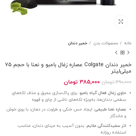
بزرگنمایی تصویر
خانه
محصولات بدن
خمیر دندان
خمیر دندان Colgate عصاره زغال بامبو و نعنا با حجم ۷۵
میلی‌لیتر
قیمت
قیمت
385,000
تومان
490,000
تومان
اصلی
فعلی
حاوی زغال فعال گیاه بامبو
: برای پاک‌سازی عمیق و حذف لکه‌های
490,000 تومان
385,000 تومان
سطحی دندان‌ها، به‌ویژه لکه‌های ناشی از چای و قهوه
بود.
است.
عصاره نعنا طبیعی
: ایجاد حس خنکی و طراوت در دهان، با بوی خوش
و ماندگار
اثر سفیدکنندگی ملایم
: بدون آسیب به مینای دندان، مناسب
استفاده روزانه