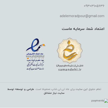
09303105636
adelemoradpour@gmail.com
اعتماد شما، سرمایه ماست
تمام حقوق
این سایت
برای ماه تی تی شاپ
محفوظ است.
طراحی و توسعه توسط
سایت نیاز مشاغل
خمیر