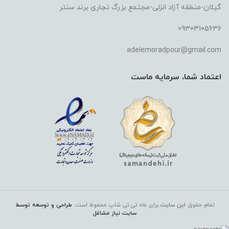
گیلان-منطقه آزاد انزلی-مجتمع بزرگ تجاری برند سنتر
09303105636
adelemoradpour@gmail.com
اعتماد شما، سرمایه ماست
تمام حقوق
این سایت
برای ماه تی تی شاپ
محفوظ است.
طراحی و توسعه توسط
سایت نیاز مشاغل