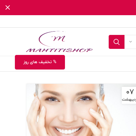
% تخفیف های روز
۰۷
ردیبهشت