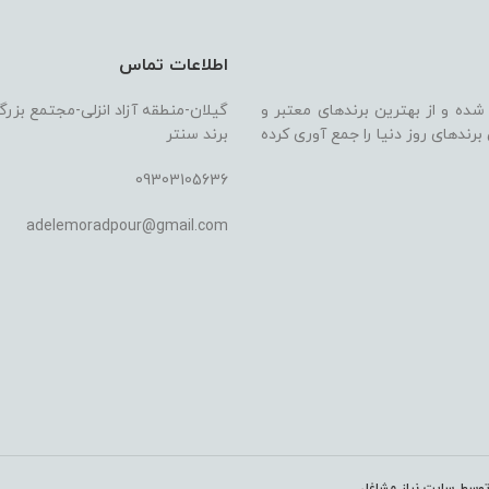
اطلاعات تماس
 شده و از بهترین برندهای معتبر و
گیلان-منطقه آزاد انزلی-مجتمع بزر
ندهای روز دنیا را جمع آوری کرده
برند سنتر
09303105636
adelemoradpour@gmail.com
وسط سایت نیاز مشاغل