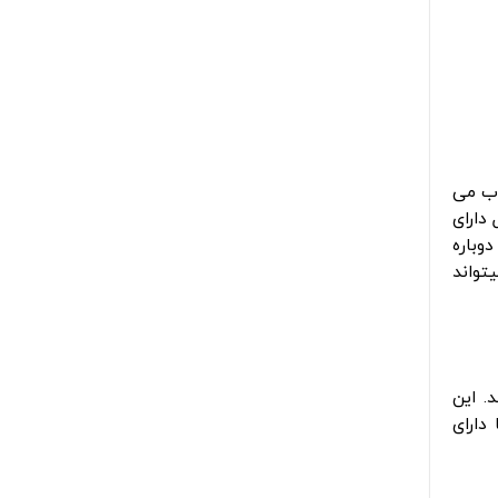
اب می
دارای
 ضدآفتاب را دوباره
تواند
ورشید حفظ می شوند. این
دارای