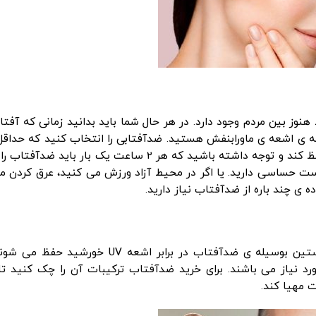
هنوز بین مردم وجود دارد. در هر حال شما باید بدانید زمانی که آفت
ه ی اشعه ی ماورابنفش هستید. ضدآفتابی را انتخاب کنید که حداقل 
SPF 30 باشد تا پوستتان را از اشعه ی مضر UVB حفظ کند و توجه داشته باشید که هر 2 ساعت یک بار باید
ست حساسی دارید. یا اگر در محیط آزاد ورزش می کنید، عرق کردن می
 ی چند باره از ضدآفتاب نیاز دارید.
پروتئین های لازم پوست مانند کلاژن، کراتین و الاستین بوسیله ی ضدآفتاب در برابر اشعه UV خ
نیاز می باشند. برای خرید ضدآفتاب ترکیبات آن را چک کنید تا 
ت مهیا کند.