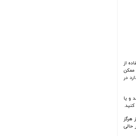
ستفاده از
 ممکن
رد در
 و یا
کنید.
 هرگز
 لذت ببرید در حالی