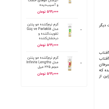
آبرسان موهای خشک
و آسیب‌دیده
599,000
تومان
کرم نرم‌کننده مو پنتن
 دیگر
مدل Güç ve Parlaklık
تقویت‌کننده و
درخشان‌کننده
599,000
تومان
آفتاب
کرم نرم‌کننده مو پنتن
آفتاب
مدل Infinite Lengths
سرطان
حجم 225 میل
2008 منتشر شد، گفته شده که
599,000
تومان
ین از